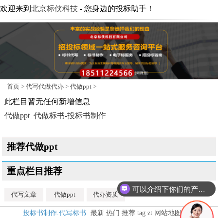
欢迎来到
北京标侠科技
- 您身边的投标助手！
首页
>
代写代做代办
>
代做ppt
>
此栏目暂无任何新增信息
代做ppt_代做标书-投标书制作
推荐代做ppt
重点栏目推荐
可以介绍下你们的产品么？
代写文章
代做ppt
代办资质
投标书制作.代写标书
最新
热门
推荐
tag
zt
网站地图
map