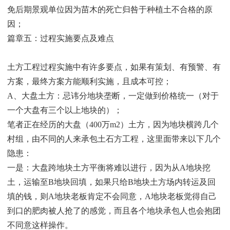
免后期景观单位因为苗木的死亡归咎于种植土不合格的原
因；
篇章五：过程实施要点及难点
土方工程过程实施中有许多要点，如果有策划、有预警、有
方案，最终方案方能顺利实施，且成本可控；
A、大盘土方：忌讳分地块垄断，一定做到价格统一（对于
一个大盘有三个以上地块的）；
笔者正在经历的大盘（400万m2）土方，因为地块横跨几个
村组，由不同的人来承包土石方工程，这里面带来以下几个
隐患：
一是：大盘跨地块土方平衡将难以进行，因为从A地块挖
土，运输至B地块回填，如果只给B地块土方场内转运及回
填的钱，则A地块老板肯定不会同意，A地块老板觉得自己
到口的肥肉被人抢了的感觉，而且各个地块承包人也会抱团
不同意这样操作。