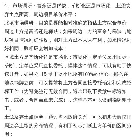
C、市场调研：富余还是稀缺，垄断化还是市场化，土源或
弃土点距离、周边项目单价水平；
此项市场调研，目的是要能相对准确的预估土方综合单价：
周边土方是富裕还是稀缺：如果周边土方的富余与稀缺与地
块项目情况刚好相反，则对土方成本大大有利，如果情况刚
好相同，则相应会增加成本；
区域土方是垄断化还是市场化：市场化，定单位采用招标，
垄断，定单位采用直接委托；摸排这个情况，可以有助于快
速开盘，如果公司对拿下这个地块有100%的信心，那么在
地块摘牌之前，可以提前将土方合同直接委托确定和完成招
标工作（为避免签订无效合同，通常只剩下发放中标通知
书，或者，合同盖章未完成），这样基本可以做到摘牌即开
工。
土源及弃土点距离：通过当地政府关系，可以初步大致摸排
周边弃土场的分布情况，有利于初步判断土方单价的区间范
围；