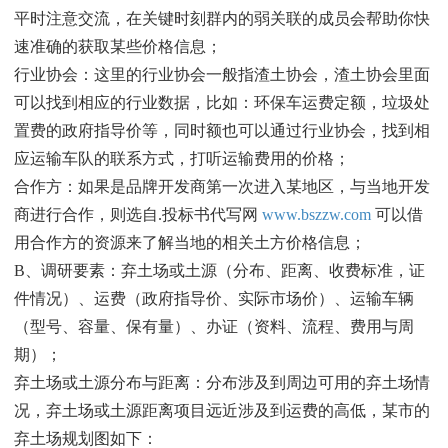
平时注意交流，在关键时刻群内的弱关联的成员会帮助你快
速准确的获取某些价格信息；
行业协会：这里的行业协会一般指渣土协会，渣土协会里面
可以找到相应的行业数据，比如：环保车运费定额，垃圾处
置费的政府指导价等，同时额也可以通过行业协会，找到相
应运输车队的联系方式，打听运输费用的价格；
合作方：如果是品牌开发商第一次进入某地区，与当地开发
商进行合作，则选自.投标书代写网
www.bszzw.com
可以借
用合作方的资源来了解当地的相关土方价格信息；
B、调研要素：弃土场或土源（分布、距离、收费标准，证
件情况）、运费（政府指导价、实际市场价）、运输车辆
（型号、容量、保有量）、办证（资料、流程、费用与周
期）；
弃土场或土源分布与距离：分布涉及到周边可用的弃土场情
况，弃土场或土源距离项目远近涉及到运费的高低，某市的
弃土场规划图如下：