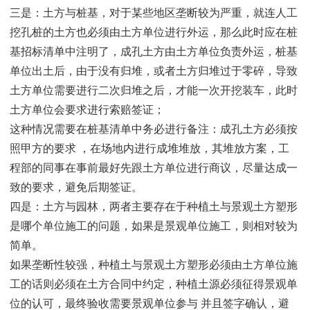
三是：土方与桩基，对于某些地区垄断较为严重，就连人工
挖孔桩的土方也必须由土方单位进行外运，那么此时应在桩
基招标清单中注明了，成孔土方由土方单位负责外运，桩基
单位出土后，由于没有归堆，或者土方归堆过于零碎，导致
土方单位需要进行二次归堆之后，才能一次开挖装车，此时
土方单位会要求进行索赔签证；
这种情况需要在桩基清单中务必进行备注：成孔土方必须按
照甲方的要求 ，在场地内进行成堆堆放，其堆放方案，工
程部的同事在事前最好先跟土方单位进行商议，尽量达成一
致的要求，避免后期签证。
四是：土方与园林，两者主要存在于种植土与景观土方塑形
是哪个单位施工的问题，如果是景观单位施工，则相对较为
简单。
如果垄断性较强，种植土与景观土方塑形必须由土方单位施
工的话则必须在土方合同中约定，种植土源必须征得景观单
位的认可，最终验收需要景观单位参与 并且签字确认，避