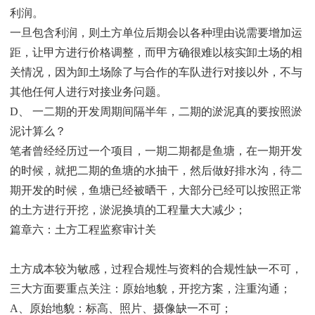
利润。
一旦包含利润，则土方单位后期会以各种理由说需要增加运
距，让甲方进行价格调整，而甲方确很难以核实卸土场的相
关情况，因为卸土场除了与合作的车队进行对接以外，不与
其他任何人进行对接业务问题。
D、 一二期的开发周期间隔半年，二期的淤泥真的要按照淤
泥计算么？
笔者曾经经历过一个项目，一期二期都是鱼塘，在一期开发
的时候，就把二期的鱼塘的水抽干，然后做好排水沟，待二
期开发的时候，鱼塘已经被晒干，大部分已经可以按照正常
的土方进行开挖，淤泥换填的工程量大大减少；
篇章六：土方工程监察审计关
土方成本较为敏感，过程合规性与资料的合规性缺一不可，
三大方面要重点关注：原始地貌，开挖方案，注重沟通；
A、原始地貌：标高、照片、摄像缺一不可；