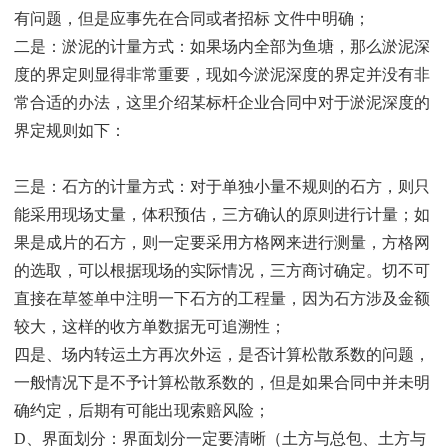
有问题，但是应事先在合同或者招标 文件中明确；
二是：淤泥的计量方式：如果场内全部为鱼塘，那么淤泥深
度的界定则显得非常重要，现如今淤泥深度的界定并没有非
常合适的办法，这里介绍某标杆企业合同中对于淤泥深度的
界定规则如下：
三是：石方的计量方式：对于单独小量不规则的石方，则只
能采用现场丈量，体积预估，三方确认的原则进行计量；如
果是成片的石方，则一定要采用方格网来进行测量，方格网
的选取，可以根据现场的实际情况，三方商讨确定。切不可
直接在草签单中注明一下石方的工程量，因为石方涉及金额
较大，这样的收方单数据无可追溯性；
四是、场内转运土方再次外运，是否计算松散系数的问题，
一般情况下是不予计算松散系数的，但是如果合同中并未明
确约定，后期有可能出现索赔风险；
D、界面划分：界面划分一定要清晰（土方与总包、土方与