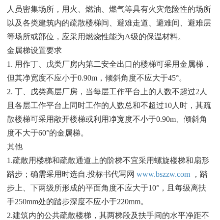
人员密集场所，用火、燃油、燃气等具有火灾危险性的场所
以及各类建筑内的疏散楼梯间、避难走道、避难间、避难层
等场所或部位，应采用燃烧性能为A级的保温材料。
金属梯设置要求
1. 用作丁、戊类厂房内第二安全出口的楼梯可采用金属梯，
但其净宽度不应小于0.90m，倾斜角度不应大于45°。
2. 丁、戊类高层厂房，当每层工作平台上的人数不超过2人
且各层工作平台上同时工作的人数总和不超过10人时，其疏
散楼梯可采用敞开楼梯或利用净宽度不小于0.90m、倾斜角
度不大于60°的金属梯。
其他
1.疏散用楼梯和疏散通道上的阶梯不宜采用螺旋楼梯和扇形
踏步；确需采用时选自.投标书代写网
www.bszzw.com
，踏
步上、下两级所形成的平面角度不应大于10°，且每级离扶
手250mm处的踏步深度不应小于220mm。
2.建筑内的公共疏散楼梯，其两梯段及扶手间的水平净距不